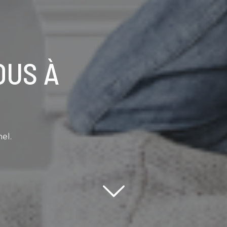
OUS À
el.
Scroll down