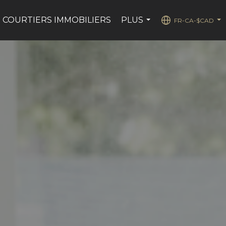
 COURTIERS IMMOBILIERS
PLUS
FR-CA-$CAD
...
...